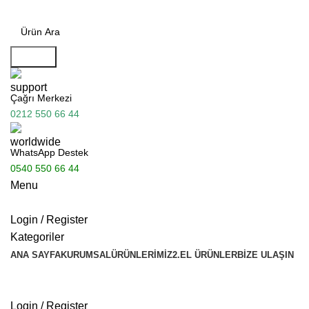
Search
Çağrı Merkezi
0212 550 66 44
WhatsApp Destek
0540 550 66 44
Menu
Login / Register
Kategoriler
ANA SAYFA
KURUMSAL
ÜRÜNLERIMIZ
2.EL ÜRÜNLER
BIZE ULAŞIN
Bayimiz Olun
Hemen Teklif Al
Login / Register