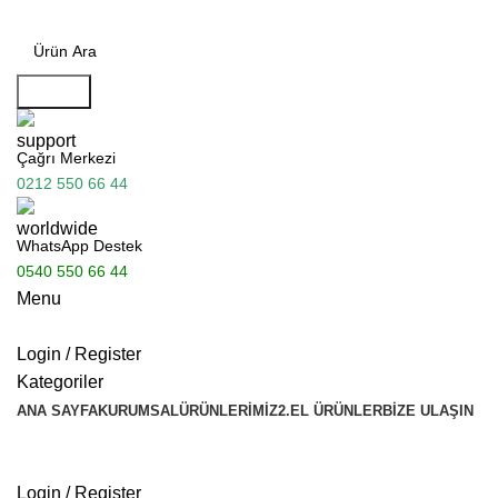
Search
Çağrı Merkezi
0212 550 66 44
WhatsApp Destek
0540 550 66 44
Menu
Login / Register
Kategoriler
ANA SAYFA
KURUMSAL
ÜRÜNLERIMIZ
2.EL ÜRÜNLER
BIZE ULAŞIN
Bayimiz Olun
Hemen Teklif Al
Login / Register