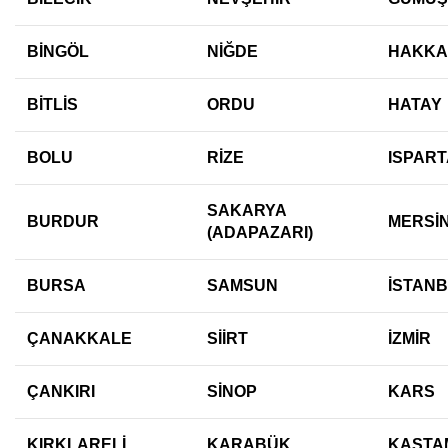
BİNGÖL
NİĞDE
HAKKA
BİTLİS
ORDU
HATAY
BOLU
RİZE
ISPART
SAKARYA
BURDUR
MERSİ
(ADAPAZARI)
BURSA
SAMSUN
İSTAN
ÇANAKKALE
SİİRT
İZMİR
ÇANKIRI
SİNOP
KARS
KIRKLARELİ
KARABÜK
KASTA