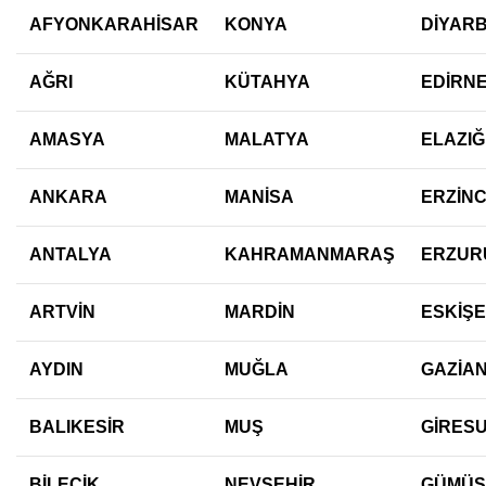
AFYONKARAHİSAR
KONYA
DİYAR
AĞRI
KÜTAHYA
EDİRN
AMASYA
MALATYA
ELAZIĞ
ANKARA
MANİSA
ERZİN
ANTALYA
KAHRAMANMARAŞ
ERZUR
ARTVİN
MARDİN
ESKİŞE
AYDIN
MUĞLA
GAZİA
BALIKESİR
MUŞ
GİRES
BİLECİK
NEVŞEHİR
GÜMÜŞ