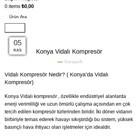
0
items
₺
0,00
Search
ŞUBELERIMIZ
28
05
05
05
05
05
05
05
05
05
05
05
KAS
KAS
KAS
KAS
KAS
KAS
KAS
KAS
KAS
KAS
KAS
KAS
Konya Vidalı Kompresör
Garajsoft
Vidalı Kompresör Nedir? ( Konya’da Vidalı
Kompresör)
Konya Vidalı kompresör , özellikle endüstriyel alanlarda
enerji verimliliği ve uzun ömürlü çalışma açısından en çok
tercih edilen kompresör türlerinden biridir. İki döner vidanın
birbiriyle temas ederek havayı sıkıştırdığı bu sistem, yüksek
basınçlı hava ihtiyacı olan işletmeler için idealdir.